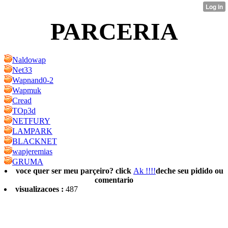
PARCERIA
Naldowap
Net33
Wapnand0-2
Wapmuk
Cread
TOp3d
NETFURY
LAMPARK
BLACKNET
wapjeremias
GRUMA
voce quer ser meu parçeiro? click
Ak !!!!
deche seu pidido ou
comentario
visualizacoes :
487